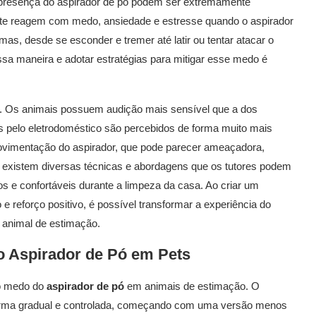
a presença do aspirador de pó podem ser extremamente
ente reagem com medo, ansiedade e estresse quando o aspirador
mas, desde se esconder e tremer até latir ou tentar atacar o
a maneira e adotar estratégias para mitigar esse medo é
. Os animais possuem audição mais sensível que a dos
os pelo eletrodoméstico são percebidos de forma muito mais
movimentação do aspirador, que pode parecer ameaçadora,
, existem diversas técnicas e abordagens que os tutores podem
os e confortáveis durante a limpeza da casa. Ao criar um
e reforço positivo, é possível transformar a experiência do
 animal de estimação.
do
Aspirador de Pó
em Pets
 o medo do
aspirador de pó
em animais de estimação. O
forma gradual e controlada, começando com uma versão menos