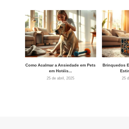
Como Acalmar a Ansiedade em Pets
Brinquedos E
em Hotéis...
Esti
25 de abril, 2025
25 