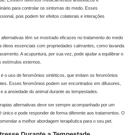
inário para controlar os sintomas do medo. Esses
onal, pois podem ter efeitos colaterais e interações
 alternativas têm se mostrado eficazes no tratamento do medo
iza óleos essenciais com propriedades calmantes, como lavanda
xamento. A acupuntura, por sua vez, pode ajudar a equilibrar o
s estímulos externos.
 é o uso de feromônios sintéticos, que imitam os feromônios
hotes. Esses feromônios podem ser encontrados em difusores,
e e a ansiedade do animal durante as tempestades.
erapias alternativas deve ser sempre acompanhado por um
l é único e pode responder de forma diferente aos tratamentos. O
ecomendar a melhor abordagem terapêutica para o seu pet.
stresse Durante a Tempestade