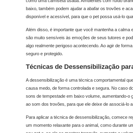
como uma camiseta usada. Ambientes com ruído branc
baixo, também podem ajudar a abafar os trovões e acal
disponível e acessível, para que o pet possa usá-lo qu
Além disso, é importante que você mantenha a calma e
são muito sensíveis às emoções de seus tutores e po
algo realmente perigoso acontecendo. Ao agir de forma t
seguro e protegido.
Técnicas de Dessensibilização par
A dessensibilização é uma técnica comportamental que
causa medo, de forma controlada e segura. No caso do 
sons de tempestade em baixo volume, aumentando-o gr
ao som dos trovões, para que ele deixe de associá-lo
Para aplicar a técnica de dessensibilização, comece 
um momento relaxante para o animal, como durante um