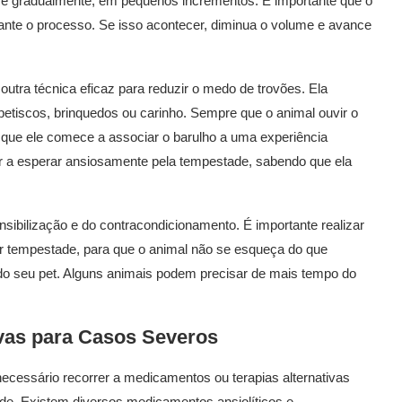
ume gradualmente, em pequenos incrementos. É importante que o
ante o processo. Se isso acontecer, diminua o volume e avance
utra técnica eficaz para reduzir o medo de trovões. Ela
petiscos, brinquedos ou carinho. Sempre que o animal ouvir o
a que ele comece a associar o barulho a uma experiência
 a esperar ansiosamente pela tempestade, sabendo que ela
sibilização e do contracondicionamento. É importante realizar
 tempestade, para que o animal não se esqueça do que
o do seu pet. Alguns animais podem precisar de mais tempo do
ivas para Casos Severos
cessário recorrer a medicamentos ou terapias alternativas
ade. Existem diversos medicamentos ansiolíticos e