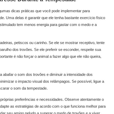
gumas dicas práticas que você pode implementar para
. Uma delas é garantir que ele tenha bastante exercício físico
stimulado tem menos energia para gastar com o medo e a
adeiras, petiscos ou carinho. Se ele se mostrar receptivo, tente
rulho dos trovões. Se ele preferir se esconder, respeite sua
rtante é não forçar o animal a fazer algo que ele não queira,
ra abafar o som dos trovões e diminuir a intensidade dos
nimizar o impacto visual dos relâmpagos. Se possível, ligue a
scarar o som da tempestade.
 próprias preferências e necessidades. Observe atentamente o
apte as estratégias de acordo com o que funciona melhor para
udar seu amigo peludo a superar o medo de trovões e a viver