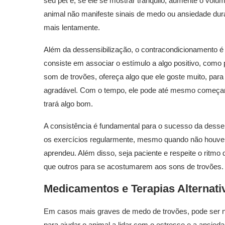
seu pet e, se ele se mostrar tranquilo, aumente o vol
animal não manifeste sinais de medo ou ansiedade dur
mais lentamente.
Além da dessensibilização, o contracondicionamento é o
consiste em associar o estímulo a algo positivo, como 
som de trovões, ofereça algo que ele goste muito, par
agradável. Com o tempo, ele pode até mesmo começar
trará algo bom.
A consistência é fundamental para o sucesso da dessen
os exercícios regularmente, mesmo quando não houver
aprendeu. Além disso, seja paciente e respeite o ritm
que outros para se acostumarem aos sons de trovões.
Medicamentos e Terapias Alternat
Em casos mais graves de medo de trovões, pode ser ne
para ajudar o animal a lidar com o estresse e a ansied