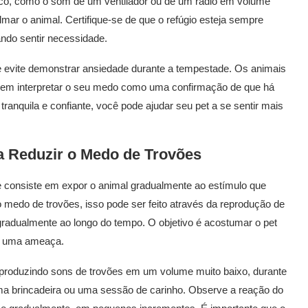
o, como o som de um ventilador ou de um rádio em volume
mar o animal. Certifique-se de que o refúgio esteja sempre
ando sentir necessidade.
 evite demonstrar ansiedade durante a tempestade. Os animais
dem interpretar o seu medo como uma confirmação de que há
ranquila e confiante, você pode ajudar seu pet a se sentir mais
a Reduzir o Medo de Trovões
 consiste em expor o animal gradualmente ao estímulo que
medo de trovões, isso pode ser feito através da reprodução de
adualmente ao longo do tempo. O objetivo é acostumar o pet
 a uma ameaça.
reproduzindo sons de trovões em um volume muito baixo, durante
a brincadeira ou uma sessão de carinho. Observe a reação do