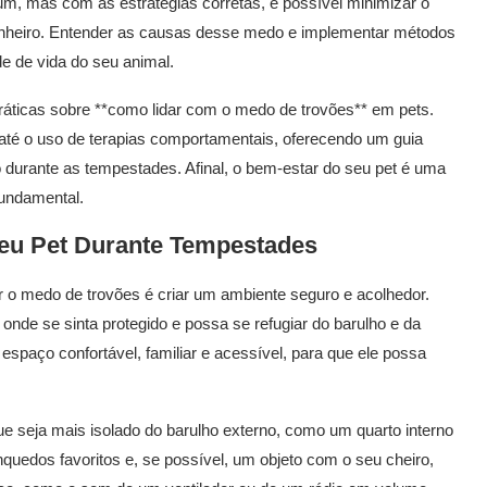
, mas com as estratégias corretas, é possível minimizar o
anheiro. Entender as causas desse medo e implementar métodos
e de vida do seu animal.
práticas sobre **como lidar com o medo de trovões** em pets.
té o uso de terapias comportamentais, oferecendo um guia
 durante as tempestades. Afinal, o bem-estar do seu pet é uma
fundamental.
eu Pet Durante Tempestades
 o medo de trovões é criar um ambiente seguro e acolhedor.
nde se sinta protegido e possa se refugiar do barulho e da
spaço confortável, familiar e acessível, para que ele possa
e seja mais isolado do barulho externo, como um quarto interno
quedos favoritos e, se possível, um objeto com o seu cheiro,