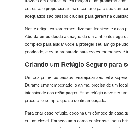
trovões em animais de estimação é um problema comum
estresse e proporcionar mais conforto para seu comp
adequados são passos cruciais para garantir a qualidad
Neste artigo, exploraremos diversas técnicas e dicas 
Abordaremos desde a criação de um ambiente seguro a
completo para ajudar você a proteger seu amigo peludo
prioridade, e estar preparado para esses momentos é 
Criando um Refúgio Seguro para s
Um dos primeiros passos para ajudar seu pet a superar
Durante uma tempestade, o animal precisa de um local o
intensidade dos relâmpagos. Esse refúgio deve ser um e
procurá-lo sempre que se sentir ameaçado.
Para criar esse refúgio, escolha um cômodo da casa qu
ou um closet. Forneça uma cama confortável, seus brin