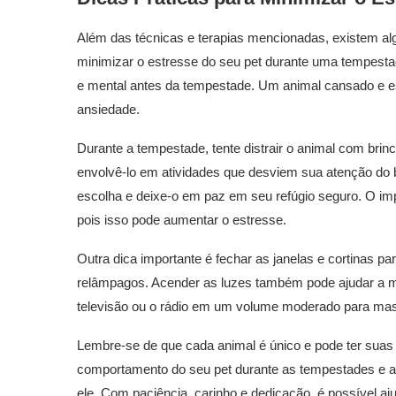
Além das técnicas e terapias mencionadas, existem al
minimizar o estresse do seu pet durante uma tempestade
e mental antes da tempestade. Um animal cansado e e
ansiedade.
Durante a tempestade, tente distrair o animal com brinc
envolvê-lo em atividades que desviem sua atenção do ba
escolha e deixe-o em paz em seu refúgio seguro. O impo
pois isso pode aumentar o estresse.
Outra dica importante é fechar as janelas e cortinas pa
relâmpagos. Acender as luzes também pode ajudar a mi
televisão ou o rádio em um volume moderado para ma
Lembre-se de que cada animal é único e pode ter suas
comportamento do seu pet durante as tempestades e ad
ele. Com paciência, carinho e dedicação, é possível aj