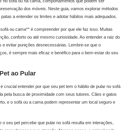
ar no sofá ou na cama, comportamentos que podem ser
a preservação dos móveis. Neste guia, vamos explorar métodos
 patas a entender os limites e adotar hábitos mais adequados.
o sofá ou cama** é compreender por que ele faz isso. Muitas
ção, conforto ou até mesmo curiosidade. Ao entender a raiz do
s e evitar punições desnecessárias. Lembre-se que o
ços, é sempre mais eficaz e benéfico para o bem-estar do seu
et ao Pular
é crucial entender por que seu pet tem o hábito de pular no sofá
a pela busca de proximidade com seus tutores. Cães e gatos
rto, e o sofá ou a cama podem representar um local seguro e
e o seu pet percebe que pular no sofá resulta em interações,