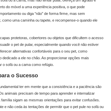
sofá ou à cama, mas não tentar pular, ofereça um agrado e
erto do móvel a uma experiência positiva, o que pode
 comportamento ou diga “não” de forma firme, mas sem
gar, como uma caminha ou tapete, e recompense-o quando ele
 capas protetoras, cobertores ou objetos que dificultem o acesso
suadir o pet de pular, especialmente quando você não estiver
ferecer alternativas confortáveis para o seu pet, como
dedicado a ele no chão. Ao proporcionar opções mais
rar o sofá ou a cama como refúgio.
para o Sucesso
 fundamental ter em mente que a consistência e a paciência são
Os animais precisam de tempo para aprender e internalizar
 família sigam as mesmas orientações para evitar confusões.
 e não ceda às tentações de permitir que o pet pule no sofá ou