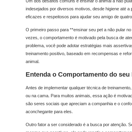
Um dos desafios comuns é ensinar o animal a não pul
indesejados por diversos motivos, desde higiene até 
eficazes e respeitosos para ajudar seu amigo de quatro
O primeiro passo para **ensinar seu pet a não pular n
vezes, o comportamento é motivado pela busca de aten
problema, você pode adotar estratégias mais assertiva
treinamento positivo, baseado em recompensas e refor
animal.
Entenda o Comportamento do seu P
Antes de implementar qualquer técnica de treinamento, 
ou na cama. Para muitos animais, essa ação é motivad
são seres sociais que apreciam a companhia e o confo
aconchegante para eles.
Outro fator a ser considerado é a busca por atenção. S