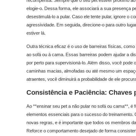
recompensa. Sempre que o seu pet estiver próximo ao 
elogie-o. Dessa forma, ele associará a sua presença p
desestimulá-lo a pular. Caso ele tente pular, ignore o
agressividade. Em seguida, direcione-o para outro lu
estiver lá.
Outra técnica eficaz é o uso de barreiras físicas, como
ao sofá ou à cama. Essas barreiras podem ajudar a dis
por perto para supervisioná-lo. Além disso, você pode o
caminhas macias, almofadas ou até mesmo um espaço 
atraentes, você diminuirá a probabilidade de ele procu
Consistência e Paciência: Chaves 
Ao **ensinar seu pet a não pular no sofá ou cama**, é
elementos essenciais para o sucesso do treinamento. 
novas regras, e é importante que todos os membros da
Reforce o comportamento desejado de forma consistente