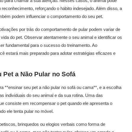
to para chamar a sua atenção. Nesses casos, o animal pode
 reconhecimento, reforçando o hábito indesejado. Além disso, a
ambém podem influenciar o comportamento do seu pet.
motivações por trás do comportamento de pular podem variar de
vida do pet. Observar atentamente o seu animal e identificar os
ser fundamental para o sucesso do treinamento. Ao
ê estará mais preparado para adotar estratégias eficazes e
u Pet a Não Pular no Sofá
a **ensinar seu pet a não pular no sofá ou cama**, e a escolha
s individuais do seu animal e da sua rotina. Uma das
ue consiste em recompensar o pet quando ele apresenta o
do ele tenta pular no móvel.
r petiscos, brinquedos ou elogios verbais como forma de