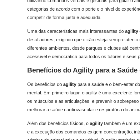
utilizando comandos verbais e gestuais para guiar o an
categorias de acordo com o porte e o nível de experiên
competir de forma justa e adequada.
Uma das características mais interessantes do
agility
desafiadores, exigindo que o cão esteja sempre atento e
diferentes ambientes, desde parques e clubes até centr
acessível e democrática para todos os tutores e seus p
Benefícios do
Agility
para a Saúde 
Os benefícios do
agility
para a saúde e o bem-estar do
mental. Em primeiro lugar, o agility é uma excelente fo
os músculos e as articulações, e prevenir o sobrepeso e
melhorar a saúde cardiovascular e respiratória do anima
Além dos benefícios físicos, o
agility
também é um exce
e a execução dos comandos exigem concentração, intel