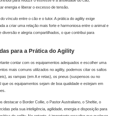
ntribui para reduzir o estresse e a ansiedade do cão,
r energia e liberar o excesso de tensão.
do vínculo entre o cão e o tutor. A prática do agility exige
a a criar uma relação mais forte e harmoniosa entre o animal e
diversão e alegria compartilhados, o que contribui para
das para a Prática do
Agility
ortante contar com os equipamentos adequados e escolher uma
tos mais comuns utilizados no agility, podemos citar os saltos
xíveis), as rampas (em A e retas), os pneus (suspensos ou no
al que os equipamentos sejam de boa qualidade e estejam em
ões.
 destacar o Border Collie, o Pastor Australiano, o Sheltie, o
idas pela sua inteligência, agilidade, energia e disposição para
ática do agility. No entanto, é importante ressaltar que qualquer