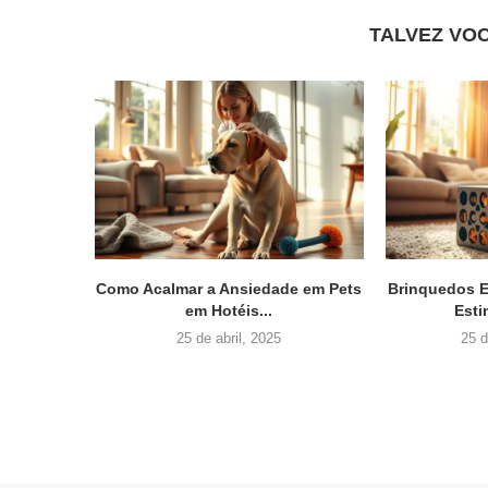
TALVEZ VO
Como Acalmar a Ansiedade em Pets
Brinquedos E
em Hotéis...
Esti
25 de abril, 2025
25 