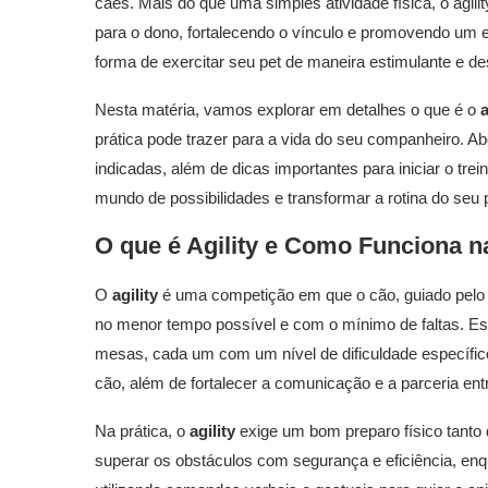
cães. Mais do que uma simples atividade física, o agili
para o dono, fortalecendo o vínculo e promovendo um e
forma de exercitar seu pet de maneira estimulante e des
Nesta matéria, vamos explorar em detalhes o que é o
a
prática pode trazer para a vida do seu companheiro. 
indicadas, além de dicas importantes para iniciar o tr
mundo de possibilidades e transformar a rotina do seu p
O que é
Agility
e Como Funciona na
O
agility
é uma competição em que o cão, guiado pelo 
no menor tempo possível e com o mínimo de faltas. Ess
mesas, cada um com um nível de dificuldade específico. 
cão, além de fortalecer a comunicação e a parceria entr
Na prática, o
agility
exige um bom preparo físico tanto 
superar os obstáculos com segurança e eficiência, enqua