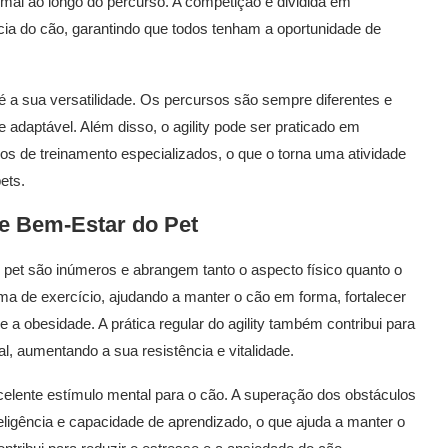
imal ao longo do percurso. A competição é dividida em
cia do cão, garantindo que todos tenham a oportunidade de
é a sua versatilidade. Os percursos são sempre diferentes e
 adaptável. Além disso, o agility pode ser praticado em
os de treinamento especializados, o que o torna uma atividade
ets.
e Bem-Estar do Pet
 pet são inúmeros e abrangem tanto o aspecto físico quanto o
rma de exercício, ajudando a manter o cão em forma, fortalecer
 a obesidade. A prática regular do agility também contribui para
l, aumentando a sua resistência e vitalidade.
lente estímulo mental para o cão. A superação dos obstáculos
igência e capacidade de aprendizado, o que ajuda a manter o