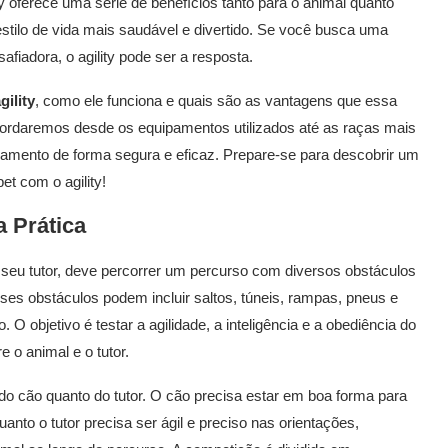
ty oferece uma série de benefícios tanto para o animal quanto
stilo de vida mais saudável e divertido. Se você busca uma
afiadora, o agility pode ser a resposta.
gility
, como ele funciona e quais são as vantagens que essa
Abordaremos desde os equipamentos utilizados até as raças mais
einamento de forma segura e eficaz. Prepare-se para descobrir um
et com o agility!
 Prática
seu tutor, deve percorrer um percurso com diversos obstáculos
es obstáculos podem incluir saltos, túneis, rampas, pneus e
O objetivo é testar a agilidade, a inteligência e a obediência do
e o animal e o tutor.
do cão quanto do tutor. O cão precisa estar em boa forma para
nto o tutor precisa ser ágil e preciso nas orientações,