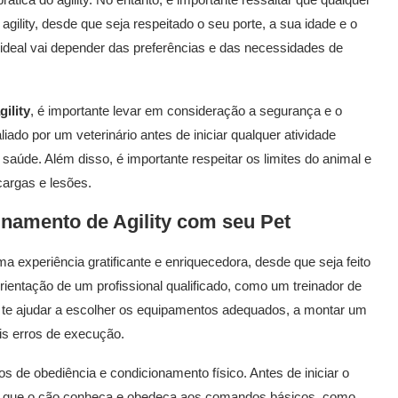
gility, desde que seja respeitado o seu porte, a sua idade e o
 ideal vai depender das preferências e das necessidades de
gility
, é importante levar em consideração a segurança e o
ado por um veterinário antes de iniciar qualquer atividade
 saúde. Além disso, é importante respeitar os limites do animal e
cargas e lesões.
einamento de
Agility
com seu Pet
 experiência gratificante e enriquecedora, desde que seja feito
orientação de um profissional qualificado, como um treinador de
rá te ajudar a escolher os equipamentos adequados, a montar um
ais erros de execução.
 de obediência e condicionamento físico. Antes de iniciar o
al que o cão conheça e obedeça aos comandos básicos, como