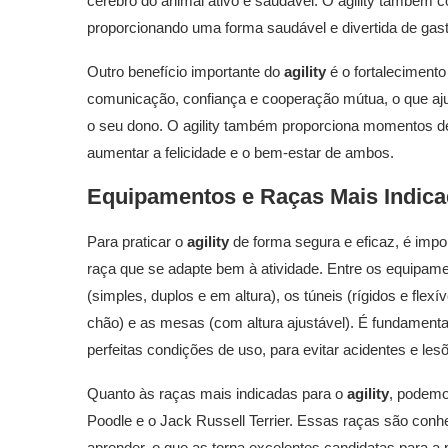
cérebro do animal ativo e saudável. O agility também co
proporcionando uma forma saudável e divertida de gasta
Outro benefício importante do
agility
é o fortalecimento 
comunicação, confiança e cooperação mútua, o que ajud
o seu dono. O agility também proporciona momentos de 
aumentar a felicidade e o bem-estar de ambos.
Equipamentos e Raças Mais Indica
Para praticar o
agility
de forma segura e eficaz, é imp
raça que se adapte bem à atividade. Entre os equipamen
(simples, duplos e em altura), os túneis (rígidos e fle
chão) e as mesas (com altura ajustável). É fundament
perfeitas condições de uso, para evitar acidentes e les
Quanto às raças mais indicadas para o
agility
, podemos
Poodle e o Jack Russell Terrier. Essas raças são conhec
aprender, o que as torna excelentes candidatas para a pr