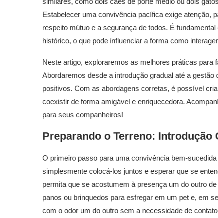
similares, como dois cães de porte médio ou dois gatos
Estabelecer uma convivência pacífica exige atenção, 
respeito mútuo e a segurança de todos. É fundamental 
histórico, o que pode influenciar a forma como interag
Neste artigo, exploraremos as melhores práticas para fa
Abordaremos desde a introdução gradual até a gestão 
positivos. Com as abordagens corretas, é possível c
coexistir de forma amigável e enriquecedora. Acompan
para seus companheiros!
Preparando o Terreno: Introdução 
O primeiro passo para uma convivência bem-sucedida é
simplesmente colocá-los juntos e esperar que se ente
permita que se acostumem à presença um do outro de 
panos ou brinquedos para esfregar em um pet e, em segu
com o odor um do outro sem a necessidade de contato 