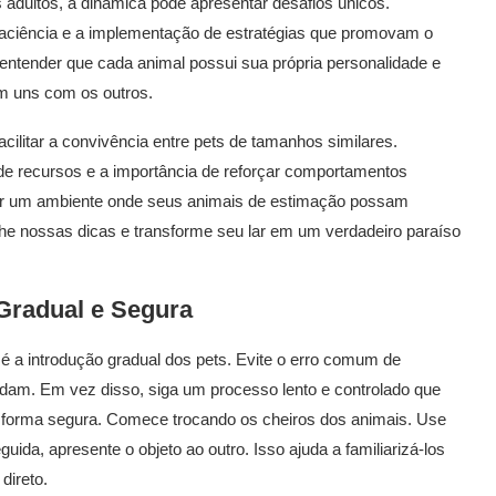
 adultos, a dinâmica pode apresentar desafios únicos.
paciência e a implementação de estratégias que promovam o
entender que cada animal possui sua própria personalidade e
em uns com os outros.
cilitar a convivência entre pets de tamanhos similares.
de recursos e a importância de reforçar comportamentos
riar um ambiente onde seus animais de estimação possam
he nossas dicas e transforme seu lar em um verdadeiro paraíso
Gradual e Segura
 a introdução gradual dos pets. Evite o erro comum de
ndam. Em vez disso, siga um processo lento e controlado que
forma segura. Comece trocando os cheiros dos animais. Use
ida, apresente o objeto ao outro. Isso ajuda a familiarizá-los
direto.