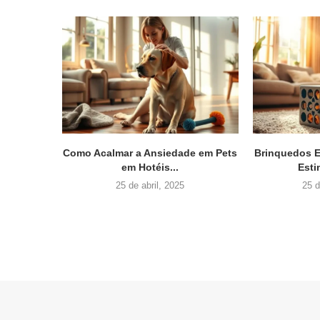
Como Acalmar a Ansiedade em Pets
Brinquedos E
em Hotéis...
Esti
25 de abril, 2025
25 