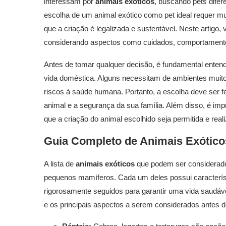
interessam por
animais exóticos
, buscando pets difer
escolha de um animal exótico como pet ideal requer mui
que a criação é legalizada e sustentável. Neste artigo
considerando aspectos como cuidados, comportamento 
Antes de tomar qualquer decisão, é fundamental ente
vida doméstica. Alguns necessitam de ambientes muit
riscos à saúde humana. Portanto, a escolha deve ser f
animal e a segurança da sua família. Além disso, é impre
que a criação do animal escolhido seja permitida e real
Guia Completo de Animais Exótico
A lista de
animais exóticos
que podem ser considerados 
pequenos mamíferos. Cada um deles possui característ
rigorosamente seguidos para garantir uma vida saudáv
e os principais aspectos a serem considerados antes 