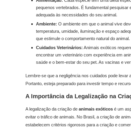
Alimentação:
Cada espécie tem uma dieta específi
pequenos vertebrados. É fundamental pesquisar e
adequada às necessidades do seu animal.
Ambiente:
O ambiente em que o animal vive deve s
temperatura, umidade, iluminação e espaço adequ
que estimule o comportamento natural do animal.
Cuidados Veterinários:
Animais exóticos requere
encontrar um veterinário com experiência em anim
saúde e o bem-estar do seu pet. As vacinas e v
Lembre-se que a negligência nos cuidados pode levar
Portanto, esteja preparado para investir tempo e recu
A Importância da Legalização na Cria
A legalização da criação de
animais exóticos
é um asp
evitar o tráfico de animais. No Brasil, a criação de a
estabelecem critérios rigorosos para a criação e come