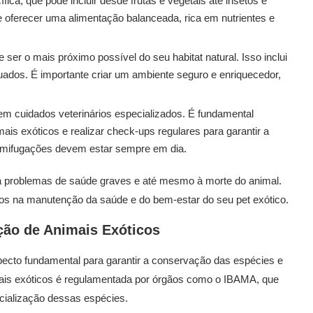
ca, que pode incluir desde frutas e vegetais até insetos e
 oferecer uma alimentação balanceada, rica em nutrientes e
er o mais próximo possível do seu habitat natural. Isso inclui
ados. É importante criar um ambiente seguro e enriquecedor,
m cuidados veterinários especializados. É fundamental
ais exóticos e realizar check-ups regulares para garantir a
ermifugações devem estar sempre em dia.
 a problemas de saúde graves e até mesmo à morte do animal.
rsos na manutenção da saúde e do bem-estar do seu pet exótico.
ção de Animais Exóticos
ecto fundamental para garantir a conservação das espécies e
nimais exóticos é regulamentada por órgãos como o IBAMA, que
rcialização dessas espécies.