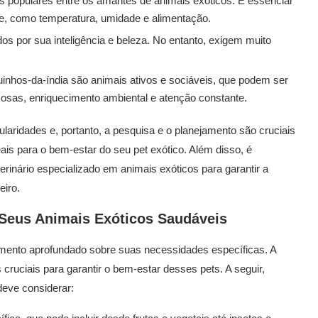
s populares entre os amantes de animais exóticos. É essencial
e, como temperatura, umidade e alimentação.
s por sua inteligência e beleza. No entanto, exigem muito
.
uinhos-da-índia são animais ativos e sociáveis, que podem ser
osas, enriquecimento ambiental e atenção constante.
ularidades e, portanto, a pesquisa e o planejamento são cruciais
ais para o bem-estar do seu pet exótico. Além disso, é
nário especializado em animais exóticos para garantir a
iro.
 Seus Animais Exóticos Saudáveis
ento aprofundado sobre suas necessidades específicas. A
 cruciais para garantir o bem-estar desses pets. A seguir,
eve considerar: