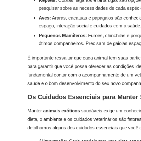
Répteis:
Cobras, lagartos e tartarugas são opçõe
pesquisar sobre as necessidades de cada espéci
Aves:
Araras, cacatuas e papagaios são conhecido
espaço, interação social e cuidados com a saúde
Pequenos Mamíferos:
Furões, chinchilas e porq
ótimos companheiros. Precisam de gaiolas espaç
É importante ressaltar que cada animal tem suas partic
para garantir que você possa oferecer as condições ide
fundamental contar com o acompanhamento de um veteri
saúde e o bom desenvolvimento do seu novo companhe
Os Cuidados Essenciais para Manter
Manter
animais exóticos
saudáveis exige um conhecim
dieta, o ambiente e os cuidados veterinários são fatores
detalhamos alguns dos cuidados essenciais que você d