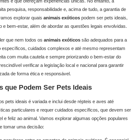
entes e que ofereçam experiências únicas. No entanto, a
ta pesquisa, responsabilidade e, acima de tudo, a garantia de
, vamos explorar quais
animais exóticos
podem ser pets ideais,
e bem-estar, além de abordar as questões legais envolvidas.
nder que nem todos os
animais exóticos
são adequados para a
o específicos, cuidados complexos e até mesmo representam
eita com muita cautela e sempre priorizando o bem-estar do
scindível verificar a legislação local e nacional para garantir
izada de forma ética e responsável.
s que Podem Ser Pets Ideais
pets ideais é variada e inclui desde répteis e aves até
icas particulares e requer cuidados específicos, que devem ser
el e feliz ao animal. Vamos explorar algumas opções populares
de tomar uma decisão: