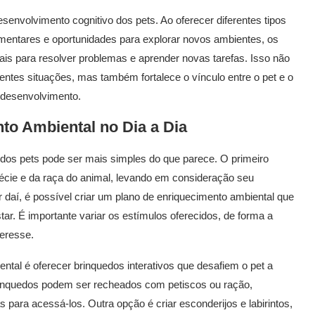
envolvimento cognitivo dos pets. Ao oferecer diferentes tipos
limentares e oportunidades para explorar novos ambientes, os
ais para resolver problemas e aprender novas tarefas. Isso não
ntes situações, mas também fortalece o vínculo entre o pet e o
 desenvolvimento.
to Ambiental
no Dia a Dia
 dos pets pode ser mais simples do que parece. O primeiro
cie e da raça do animal, levando em consideração seu
tir daí, é possível criar um plano de enriquecimento ambiental que
. É importante variar os estímulos oferecidos, de forma a
teresse.
al é oferecer brinquedos interativos que desafiem o pet a
inquedos podem ser recheados com petiscos ou ração,
s para acessá-los. Outra opção é criar esconderijos e labirintos,