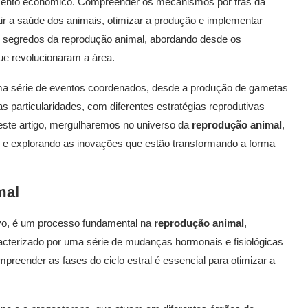
mento econômico. Compreender os mecanismos por trás da
tir a saúde dos animais, otimizar a produção e implementar
os segredos da reprodução animal, abordando desde os
ue revolucionaram a área.
a série de eventos coordenados, desde a produção de gametas
 particularidades, com diferentes estratégias reprodutivas
deste artigo, mergulharemos no universo da
reprodução animal
,
l e explorando as inovações que estão transformando a forma
mal
ivo, é um processo fundamental na
reprodução animal
,
cterizado por uma série de mudanças hormonais e fisiológicas
eender as fases do ciclo estral é essencial para otimizar a