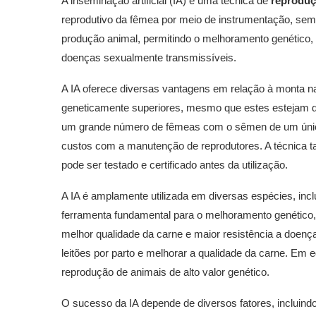
A inseminação artificial (IA) é uma técnica de
reproduç
reprodutivo da fêmea por meio de instrumentação, sem 
produção animal, permitindo o melhoramento genético, 
doenças sexualmente transmissíveis.
A IA oferece diversas vantagens em relação à monta natu
geneticamente superiores, mesmo que estes estejam di
um grande número de fêmeas com o sêmen de um único
custos com a manutenção de reprodutores. A técnica t
pode ser testado e certificado antes da utilização.
A IA é amplamente utilizada em diversas espécies, inc
ferramenta fundamental para o melhoramento genético, 
melhor qualidade da carne e maior resistência a doenç
leitões por parto e melhorar a qualidade da carne. Em equ
reprodução de animais de alto valor genético.
O sucesso da IA depende de diversos fatores, incluind