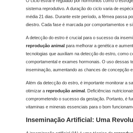
O ciclo estral é regulado por hormônios como o estróg
sistema reprodutivo. A duração do ciclo varia de espé
média 21 dias. Durante este período, a fêmea passa por 
diestro. Cada fase é marcada por comportamentos e sin
A detecção do estro é crucial para o sucesso da insemi
reprodução animal
para melhorar a genética e aument
tecnologias que auxiliam na detecção do estro, como 
comportamental e exames hormonais. O uso dessas tecn
inseminação, aumentando as chances de concepção e
Além da detecção do estro, é importante monitorar a s
otimizar a
reprodução animal
. Deficiências nutriciona
comprometendo o sucesso da gestação. Portanto, é f
vitaminas e minerais essenciais para o bom funcioname
Inseminação Artificial: Uma Revol