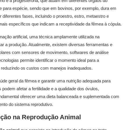
eno e a progesterona, que atuam em diferentes órgãos do
cie para espécie, sendo que em bovinos, por exemplo, dura em
diferentes fases, incluindo o proestro, estro, metaestro e
ais específicos que indicam a receptividade da fêmea à cópula.
nação artificial, uma técnica amplamente utilizada na
ar a produção. Atualmente, existem diversas ferramentas e
colares com sensores de movimento, softwares de análise
ologias permite identificar o momento ideal para a
 reduzindo os custos com manejos inadequados.
aúde geral da fêmea e garantir uma nutrição adequada para
is podem afetar a fertilidade e a qualidade dos óvulos,
undamental oferecer uma dieta balanceada e suplementada com
nto do sistema reprodutivo.
ução na
Reprodução Animal