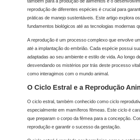
também para a produção de alimentos e o desenvolvi
reprodução de diferentes espécies é crucial para garan
práticas de manejo sustentáveis. Este artigo explora 
fundamentos biológicos até as tecnologias modernas q
A reprodução é um processo complexo que envolve um
até a implantação do embrião. Cada espécie possui suas
adaptadas ao seu ambiente e estilo de vida. Ao longo 
desvendando os mistérios por trás deste processo vita
como interagimos com o mundo animal.
O Ciclo Estral e a
Reprodução Ani
O ciclo estral, também conhecido como ciclo reprodut
especialmente em mamíferos fêmeas. Este ciclo é cara
que preparam o corpo da fêmea para a concepção. Compr
reprodução e garantir o sucesso da gestação.