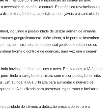
ão animal
que consiste na introdução do sêmen no trato
a necessidade da cópula natural. Esta técnica revolucionou a
a disseminação de características desejáveis e o controle de
ral, incluindo a possibilidade de utilizar sêmen de animais
stantes geograficamente. Além disso, a IA permite inseminar
 macho, maximizando o potencial genético e reduzindo os
ambém facilita o controle de doenças, uma vez que o sêmen
luindo bovinos, suínos, equinos e aves. Em bovinos, a IA é uma
permitindo a seleção de animais com maior produção de leite,
as. Em suínos, a IA é utilizada para aumentar o número de
inos, a IA é utilizada para preservar raças raras e facilitar a
o a qualidade do sêmen, a detecção precisa do estro e a