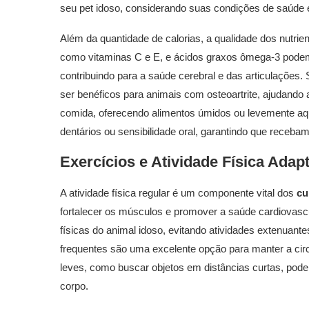
seu pet idoso, considerando suas condições de saúde 
Além da quantidade de calorias, a qualidade dos nutrie
como vitaminas C e E, e ácidos graxos ômega-3 podem 
contribuindo para a saúde cerebral e das articulaçõ
ser benéficos para animais com osteoartrite, ajudando a
comida, oferecendo alimentos úmidos ou levemente aqu
dentários ou sensibilidade oral, garantindo que receb
Exercícios e Atividade Física Ada
A atividade física regular é um componente vital dos
cu
fortalecer os músculos e promover a saúde cardiovascu
físicas do animal idoso, evitando atividades extenuan
frequentes são uma excelente opção para manter a circu
leves, como buscar objetos em distâncias curtas, pod
corpo.