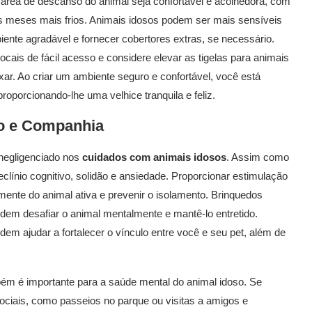
a área de descanso do animal seja confortável e acolhedora, com
 meses mais frios. Animais idosos podem ser mais sensíveis
biente agradável e fornecer cobertores extras, se necessário.
ocais de fácil acesso e considere elevar as tigelas para animais
ar. Ao criar um ambiente seguro e confortável, você está
oporcionando-lhe uma velhice tranquila e feliz.
ão e Companhia
negligenciado nos
cuidados com animais idosos
. Assim como
ínio cognitivo, solidão e ansiedade. Proporcionar estimulação
mente do animal ativa e prevenir o isolamento. Brinquedos
dem desafiar o animal mentalmente e mantê-lo entretido.
em ajudar a fortalecer o vínculo entre você e seu pet, além de
ém é importante para a saúde mental do animal idoso. Se
ociais, como passeios no parque ou visitas a amigos e