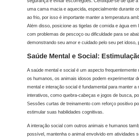
segurança e evitar escorregões. Certifique-se de que 
uma cama macia e aquecida, especialmente durante os
ao frio, por isso é importante manter a temperatura am
Além disso, posicione as tigelas de comida e água em l
com problemas de pescoço ou dificuldade para se abaix
demonstrando seu amor e cuidado pelo seu pet idoso, pr
Saúde Mental e Social: Estimulaç
A saúde mental e social é um aspecto frequentemente 
os humanos, os animais idosos podem experimentar decl
mental e interação social é fundamental para manter a 
interativos, como quebra-cabeças e jogos de busca, po
Sessões curtas de treinamento com reforço positivo pod
estimular suas habilidades cognitivas.
A interação social com outros animais e humanos tamb
possível, mantenha o animal envolvido em atividades s