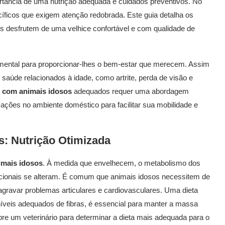
ortância de uma nutrição adequada e cuidados preventivos. No
íficos que exigem atenção redobrada. Este guia detalha os
s desfrutem de uma velhice confortável e com qualidade de
mental para proporcionar-lhes o bem-estar que merecem. Assim
aúde relacionados à idade, como artrite, perda de visão e
 com animais idosos
adequados requer uma abordagem
icações no ambiente doméstico para facilitar sua mobilidade e
s: Nutrição Otimizada
imais idosos
. À medida que envelhecem, o metabolismo dos
ricionais se alteram. É comum que animais idosos necessitem de
agravar problemas articulares e cardiovasculares. Uma dieta
 níveis adequados de fibras, é essencial para manter a massa
re um veterinário para determinar a dieta mais adequada para o