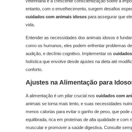
veterinária e à crescente conscientização sobre a imp
entanto, com o envelhecimento, surgem desafios espec
cuidados com animais idosos
para assegurar que ele
vida.
Entender as necessidades dos animais idosos é funda
como os humanos, eles podem enfrentar problemas de s
audição, e declínio cognitivo. Implementar os
cuidados
holística que envolve desde ajustes na dieta até modif
conforto.
Ajustes na Alimentação para Idoso
A alimentação é um pilar crucial nos
cuidados com an
animais se torna mais lento, e suas necessidades nut
menos calorias para evitar o ganho de peso, que pode 
equilibrada, rica em proteínas de alta qualidade e com
muscular e promover a saúde digestiva. Consulte semp