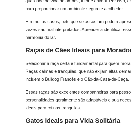
qualidade de vida de ambos, tutor e animal. Por isso, e
para proporcionar um ambiente seguro e acolhedor.
Em muitos casos, pets que se assustam podem aprese
vezes são mal interpretados. Aprender a identificar es
harmonia do lar.
Raças de Cães Ideais para Morador
Selecionar a raça certa é fundamental para quem mor
Raças calmas e tranquilas, que não exijam altas dema
incluem o Bulldog Francês e o Cão-da-Casa-de-Caça.
Essas raças são excelentes companheiras para pessoa
personalidades geralmente são adaptáveis e sua necess
ideais para rotinas tranquilas.
Gatos Ideais para Vida Solitária