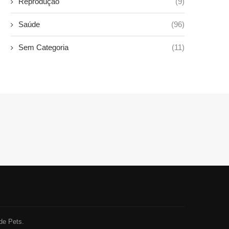
Reprodução
(9)
Saúde
(96)
Sem Categoria
(11)
de Pets.