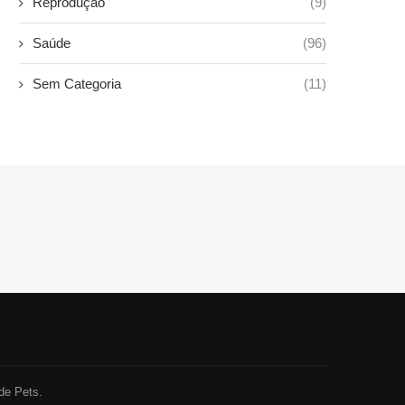
Reprodução
(9)
Saúde
(96)
Sem Categoria
(11)
de Pets.