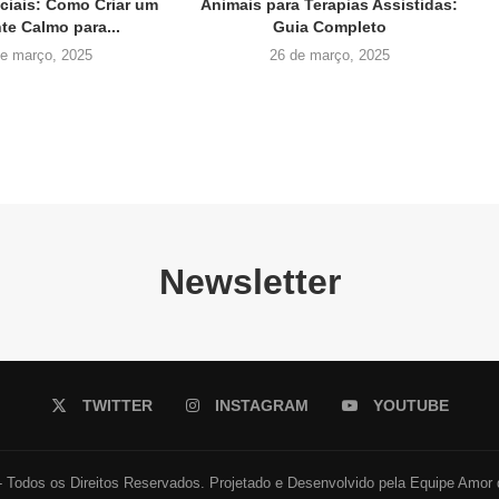
ciais: Como Criar um
Animais para Terapias Assistidas:
te Calmo para...
Guia Completo
de março, 2025
26 de março, 2025
Newsletter
TWITTER
INSTAGRAM
YOUTUBE
 Todos os Direitos Reservados. Projetado e Desenvolvido pela Equipe Amor 