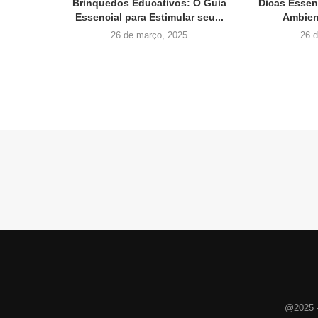
Brinquedos Educativos: O Guia
Dicas Essen
Essencial para Estimular seu...
Ambien
26 de março, 2025
26 
@2025 -