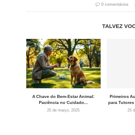
0 comentários
TALVEZ VO
A Chave do Bem-Estar Animal:
Primeiros A
Paciência no Cuidado...
para Tutores
25 de março, 2025
25 